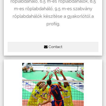
röplabdaháló, 6,5 m-es röplabdahálók, 8,5
m-es röplabdaháló, 9,5 m-es szabvány
röplabdahálók készí­tése a gyakorlótól a
profiig.
Contact