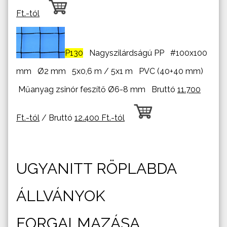
Ft.-tól
P130
Nagyszilárdságú PP #100x100
mm Ø2 mm 5x0,6 m / 5x1 m PVC (40+40 mm)
Műanyag zsinór feszítő Ø6-8 mm Bruttó
11.700
Ft.-tól
/ Bruttó
12.400 Ft.-tól
UGYANITT RÖPLABDA
ÁLLVÁNYOK
FORGALMAZÁSA.