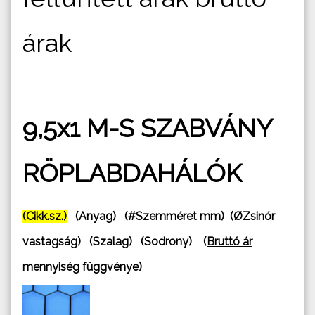
árak
9,5x1 M-S SZABVÁNY
RÖPLABDAHÁLÓK
(Cikk.sz.)
(Anyag) (#Szemméret mm) (ØZsinór
vastagság) (Szalag) (Sodrony) (
Bruttó ár
mennyiség függvénye)