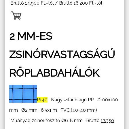
Bruttó
14.900 Ft.-tól
/ Bruttó
16.200 Ft.-tól
2 MM-ES
ZSINÓRVASTAGSÁGÚ
RÖPLABDAHÁLÓK
P140
Nagyszilárdságú PP #100x100
mm Ø2 mm 6,5x1 m PVC (40+40 mm)
Műanyag zsinór feszítő Ø6-8 mm Bruttó
17.350