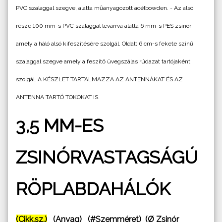
PVC szalaggal szegve, alatta műanyagozott acélbowden. - Az alsó
része 100 mm-s PVC szalaggal levarrva alatta 6 mm-s PES zsinór
amely a háló alsó kifeszítésére szolgál. Oldalt 6 cm-s fekete színű
szalaggal szegve amely a feszítő üvegszálas rúdazat tartójaként
szolgál. A KÉSZLET TARTALMAZZA AZ ANTENNÁKAT ÉS AZ
ANTENNA TARTÓ TOKOKAT IS.
3,5 MM-ES
ZSINÓRVASTAGSÁGÚ
RÖPLABDAHÁLÓK
(Cikk.sz.)
(Anyag) (#Szemméret) (Ø Zsinór