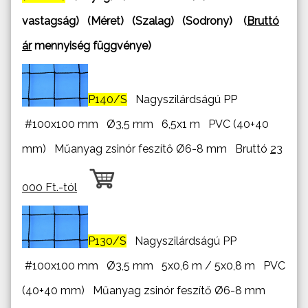
vastagság) (Méret) (Szalag) (Sodrony) (
Bruttó
ár
mennyiség függvénye)
P140/S
Nagyszilárdságú PP
#100x100 mm Ø3,5 mm 6,5x1 m PVC (40+40
mm) Műanyag zsinór feszítő Ø6-8 mm Bruttó
23
000 Ft.-tól
P130/S
Nagyszilárdságú PP
#100x100 mm Ø3,5 mm 5x0,6 m / 5x0,8 m PVC
(40+40 mm) Műanyag zsinór feszítő Ø6-8 mm