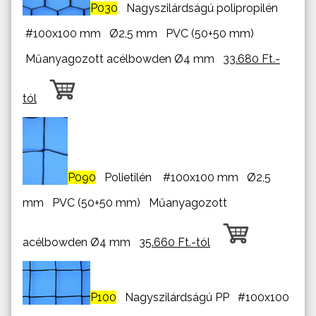
P030
Nagyszilárdságú polipropilén
#100x100 mm Ø2,5 mm PVC (50+50 mm)
Műanyagozott acélbowden Ø4 mm
33.680 Ft.-
tól
P090
Polietilén #100x100 mm Ø2,5
mm PVC (50+50 mm) Műanyagozott
acélbowden Ø4 mm
35.660 Ft.-tól
P100
Nagyszilárdságú PP #100x100