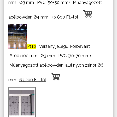
mm Ø3 mm PVC (50+50 mm) Műanyagozott
acélbowden Ø4 mm
43.800 Ft.-tól
P110
Verseny jellegű, körbevarrt
#100x100 mm Ø3 mm PVC (70+70 mm)
Műanyagozott acélbowden, alul nylon zsinór Ø6
mm
63 200 Ft.-tól