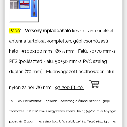
P200
*
Verseny röplabdaháló
készlet antennákkal,
antenna tartókkal kompletten, gépi csomózású
háló #100x100 mm Ø3,5 mm Felül 70+70 mm-s
PES (poliészter) - alul 50+50 mm-s PVC szalag
duplán (70 mm) Műanyagozott acélbowden, alul
nylon zsinór Ø6 mm
93 200 Ft.-tól
* a FIPAV Nemzetközi Röplabda Szövetség előírásai szerinti- gépi
csomózású 10 x 10 cm-s négyzetes szemű háló ; 9,50x1 m-s Anyaga:
polietilén Ø 3,5 mm-s zsinórból ; U.V. stabil; Leírás: Felső rész 14 cm-s