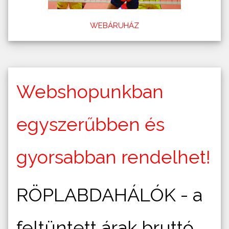
WEBÁRUHÁZ
Webshopunkban
egyszerűbben és
gyorsabban rendelhet!
RÖPLABDAHÁLÓK - a
feltüntett árak bruttó